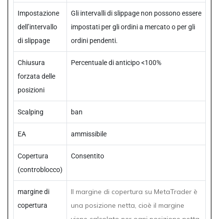
Impostazione
Gli intervalli di slippage non possono essere
dell’intervallo
impostati per gli ordini a mercato o per gli
di slippage
ordini pendenti.
Chiusura
Percentuale di anticipo <100%
forzata delle
posizioni
Scalping
ban
EA
ammissibile
Copertura
Consentito
(controblocco)
Il margine di copertura su MetaTrader è
margine di
una posizione netta, cioè il margine
copertura