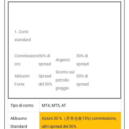
Commissione del conto standard
1. Conti
standard
Commissione
30% di
30% di
Argento
oro
spread
spread
Sconto sul
Abbuoni
Spread
30% di
petrolio
Forex
del 30%
spread
greggio
Tipo di conto
MT4, MT5, AT
Abbuono
Azioni 30 %（开关仓各15%) commissione,
Standard
altri spread del 30%