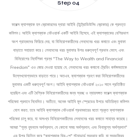
Step 04
ফরেক্স ক্যাশব্যাক হল ব্রোকারদের দ্বারা আইবি (ইন্ট্রোডিউসিং ব্রোকার) কে প্রদত্ত
কমিশন। আইবি ক্যাশব্যাক নেটওয়ার্ক একটি আইবি হিসেবে, এই ক্যাশব্যাকের বেশিরভাগ
অংশ গ্রাহকদের ফিরিয়ে দেয়, যা বিনিয়োগকারীদের লেনদেনের খরচ কমাতে এবং মুনাফা
বাড়াতে সহায়তা করে। লেনদেনের খরচ মুনাফার উপর গুরুত্বপূর্ণ প্রভাব ফেলে, এবং
বিনিয়োগের নির্দেশিকা গ্রন্থ "The Way to Wealth and Financial
Freedom" এও জোর দেওয়া হয়েছে যে, লেনদেনের খরচ কমানো ট্রেডিং কর্মক্ষমতাকে
উল্লেখযোগ্যভাবে বাড়াতে পারে। অতএব, ক্যাশব্যাক গ্রহণ করা বিনিয়োগকারীদের
মুনাফার একটি গুরুত্বপূর্ণ অংশ। আইবি ক্যাশব্যাক নেটওয়ার্ক ২০১০ সালে প্রতিষ্ঠিত
হয়েছিল এবং এটি বৈশ্বিক বিনিয়োগকারীদের জন্য স্বচ্ছ ও ন্যায়সঙ্গত ফরেক্স ক্যাশব্যাক
পরিষেবা প্রদানে নিবেদিত। অতীতে, অনেক আইবি মূল স্প্রেডের উপরে অতিরিক্ত কমিশন
যোগ করত, তবে আইবি ক্যাশব্যাক নেটওয়ার্ক প্রথমবারের মতো প্রকৃত ক্যাশব্যাক
পরিষেবা চালু করে, যা অসংখ্য বিনিয়োগকারীদের লেনদেনের খরচ কমাতে সাহায্য করেছে।
আমরা "শূন্য ন্যূনতম অর্থপ্রদান, যে কোনো সময় অর্থপ্রদান, এবং বিনামূল্যে অর্থপ্রদান"
এর উপর ভিত্তি করে "ক্যাশব্যাক থ্রি-পে" স্ট্যান্ডার্ড সরবরাহ করি, যা স্বয়ংক্রিয়