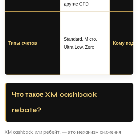
другие CFD
Standard, Micro,
Типы счетов
Кому подх
Ultra Low, Zero
Что такое XM cashback
rebate?
XM cashback, или ребейт, — это механизм снижения