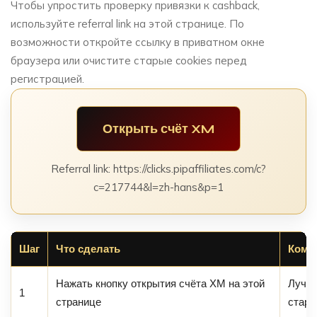
Чтобы упростить проверку привязки к cashback,
используйте referral link на этой странице. По
возможности откройте ссылку в приватном окне
браузера или очистите старые cookies перед
регистрацией.
Открыть счёт XM
Referral link: https://clicks.pipaffiliates.com/c?
c=217744&l=zh-hans&p=1
Шаг
Что сделать
Комм
Нажать кнопку открытия счёта XM на этой
Лучше
1
странице
стары