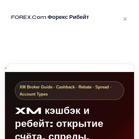
FOREX.com Форекс Рибейт
«`
XM Broker Guide · Cashback · Rebate · Spread ·
Account Types
XM кэшбэк и
ребейт: открытие
счёта, спреды,