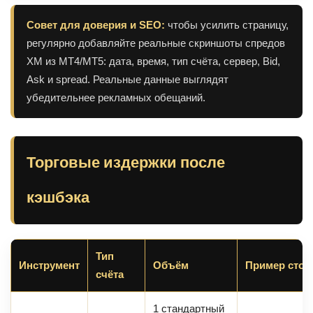
Совет для доверия и SEO:
чтобы усилить страницу,
регулярно добавляйте реальные скриншоты спредов
XM из MT4/MT5: дата, время, тип счёта, сервер, Bid,
Ask и spread. Реальные данные выглядят
убедительнее рекламных обещаний.
Торговые издержки после
кэшбэка
Тип
Инструмент
Объём
Пример стои
счёта
1 стандартный