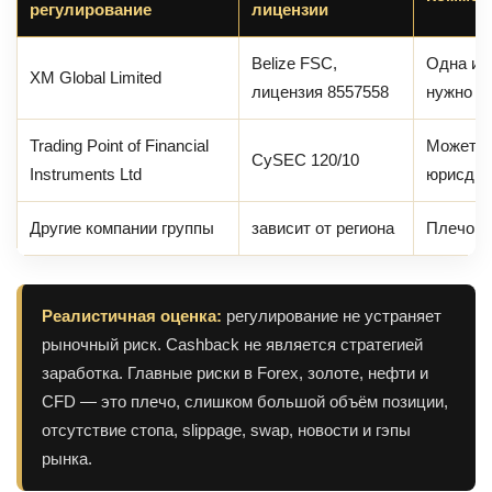
регулирование
лицензии
Belize FSC,
Одна из
XM Global Limited
лицензия 8557558
нужно пр
Trading Point of Financial
Может б
CySEC 120/10
Instruments Ltd
юрисдик
Другие компании группы
зависит от региона
Плечо, б
Реалистичная оценка:
регулирование не устраняет
рыночный риск. Cashback не является стратегией
заработка. Главные риски в Forex, золоте, нефти и
CFD — это плечо, слишком большой объём позиции,
отсутствие стопа, slippage, swap, новости и гэпы
рынка.